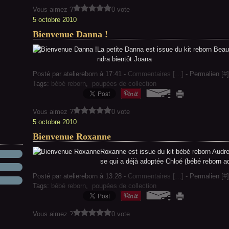
Vous aimez ?
0 vote
5 octobre 2010
Bienvenue Danna !
La petite Danna est issue du kit reborn Bea
ndra bientôt Joana
Posté par ateliereborn à 17:41 -
Commentaires [
…
]
- Permalien [
#
]
Tags:
bébé reborn
,
poupées de collection
Vous aimez ?
0 vote
5 octobre 2010
Bienvenue Roxanne
Roxanne est issue du kit bébé reborn Audrey
se qui a déjà adoptée Chloé (bébé reborn ado
Posté par ateliereborn à 13:28 -
Commentaires [
…
]
- Permalien [
#
]
Tags:
bébé reborn
,
poupées de collection
Vous aimez ?
0 vote