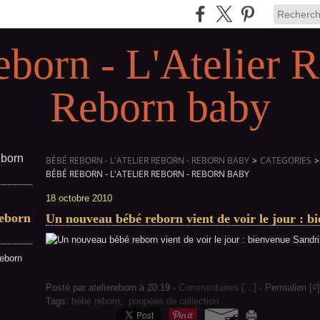
eborn - L'Atelier R
Reborn baby
BÉBÉ REBORN - L'ATELIER REBORN - REBORN BABY
>
CATEGORIES
>
BÉBÉ REBORN - L'ATELIER REBORN - REBORN BABY
18 octobre 2010
Reborn
Un nouveau bébé reborn vient de voir le jour : b
reborn
Posté par ateliereborn à 20:19 -
Commentaires [
…
]
- Permalien [
#
]
Tags:
bébé reborn
,
poupées de collection