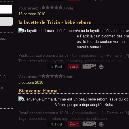
Vous aimez ?
0 vote
15 octobre 2010
la layette de Tricia - bébé reborn
Voici la layette spécialement 
e Patricia : un bloomer, des c
es...
es, le tout de couleur vert anis
ouvelle tenue !
Posté par ateliereborn à 22:37 -
Commentaires [
…
]
- Permalien [
#
]
Tags:
bébé reborn
,
layette
,
reborning
,
poupées de collection
bébés
Vous aimez ?
0 vote
5 octobre 2010
aux
Bienvenue Emma !
Emma est un beau bébé reborn issue du kit K
Véronique qui a déjà adoptée Sofia
Posté par ateliereborn à 18:01 -
Commentaires [
…
]
- Permalien [
#
]
Tags:
bébé reborn
,
reborning
,
poupées de collection