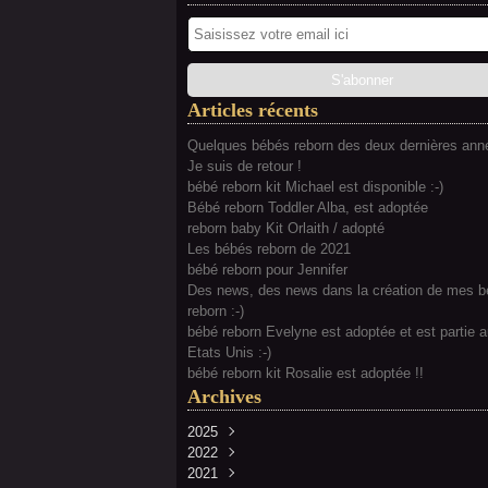
Articles récents
Quelques bébés reborn des deux dernières anné
Je suis de retour !
bébé reborn kit Michael est disponible :-)
Bébé reborn Toddler Alba, est adoptée
reborn baby Kit Orlaith / adopté
Les bébés reborn de 2021
bébé reborn pour Jennifer
Des news, des news dans la création de mes 
reborn :-)
bébé reborn Evelyne est adoptée et est partie 
Etats Unis :-)
bébé reborn kit Rosalie est adoptée !!
Archives
2025
2022
Février
(2)
2021
Juillet
(2)