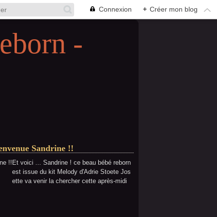
Connexion
+
Créer mon blog
eborn -
ienvenue Sandrine !!
Et voici ... Sandrine ! ce beau bébé reborn
est issue du kit Melody d'Adrie Stoete Jos
ette va venir la chercher cette après-midi