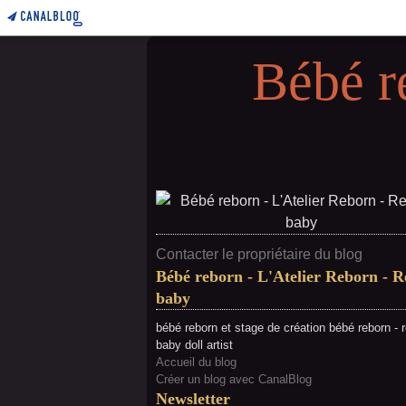
Bébé r
Contacter le propriétaire du blog
Bébé reborn - L'Atelier Reborn - 
baby
bébé reborn et stage de création bébé reborn - 
baby doll artist
Accueil du blog
Créer un blog avec CanalBlog
Newsletter