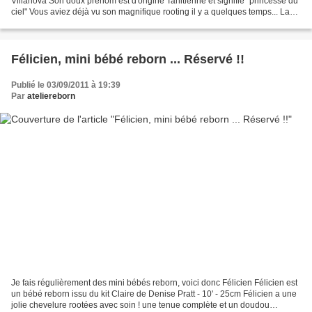
Villanova Son doux prénom est d'origine Tahitienne et signifie "princesse du
ciel" Vous aviez déjà vu son magnifique rooting il y a quelques temps... La
voici à présent : Cils...
Félicien, mini bébé reborn ... Réservé !!
Publié le 03/09/2011 à 19:39
Par
ateliereborn
Je fais régulièrement des mini bébés reborn, voici donc Félicien Félicien est
un bébé reborn issu du kit Claire de Denise Pratt - 10' - 25cm Félicien a une
jolie chevelure rootées avec soin ! une tenue complète et un doudou