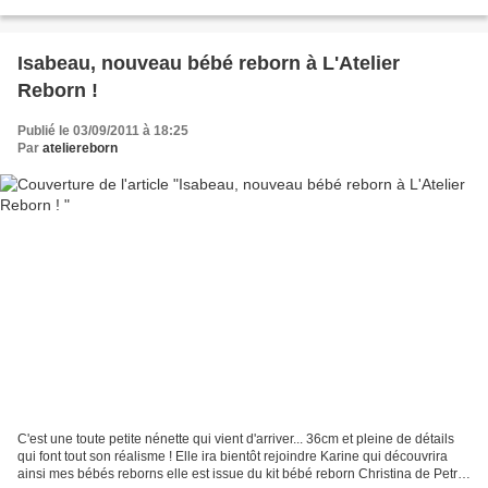
(Félicien est réservé par Nanou)...
Isabeau, nouveau bébé reborn à L'Atelier
Reborn !
Publié le 03/09/2011 à 18:25
Par
ateliereborn
C'est une toute petite nénette qui vient d'arriver... 36cm et pleine de détails
qui font tout son réalisme ! Elle ira bientôt rejoindre Karine qui découvrira
ainsi mes bébés reborns elle est issue du kit bébé reborn Christina de Petra