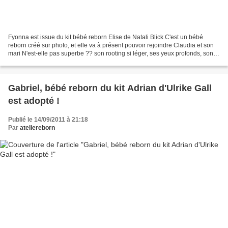
Fyonna est issue du kit bébé reborn Elise de Natali Blick C'est un bébé
reborn créé sur photo, et elle va à présent pouvoir rejoindre Claudia et son
mari N'est-elle pas superbe ?? son rooting si léger, ses yeux profonds, son
joli teint... il ne lui manque...
Gabriel, bébé reborn du kit Adrian d'Ulrike Gall
est adopté !
Publié le 14/09/2011 à 21:18
Par
ateliereborn