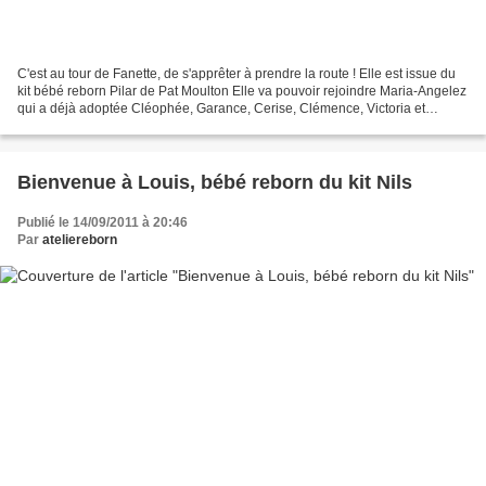
C'est au tour de Fanette, de s'apprêter à prendre la route ! Elle est issue du
kit bébé reborn Pilar de Pat Moulton Elle va pouvoir rejoindre Maria-Angelez
qui a déjà adoptée Cléophée, Garance, Cerise, Clémence, Victoria et
Victorine, et enfin Eleono...
Bienvenue à Louis, bébé reborn du kit Nils
Publié le 14/09/2011 à 20:46
Par
ateliereborn