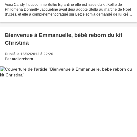
Voici Candy ! tout comme Bettie Eglantine elle est issue du kit Kellie de
Philomena Donnelly Jacqueline avait déjà adopté Stella au marché de Noël
d'Uzès, et elle a complètement craqué sur Bettie et m'a demandé de lui créer
cette adorable petite. Elle...
Bienvenue à Emmanuelle, bébé reborn du kit
Christina
Publié le 16/02/2012 à 22:26
Par
ateliereborn