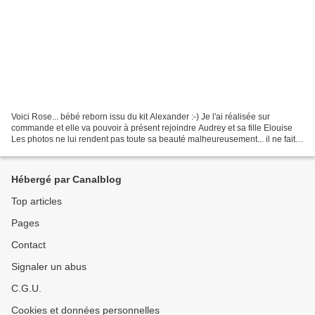
Voici Rose... bébé reborn issu du kit Alexander :-) Je l'ai réalisée sur
commande et elle va pouvoir à présent rejoindre Audrey et sa fille Elouise
Les photos ne lui rendent pas toute sa beauté malheureusement... il ne fait
pas beau aujourd'hui et j'ai...
Hébergé par Canalblog
Top articles
Pages
Contact
Signaler un abus
C.G.U.
Cookies et données personnelles