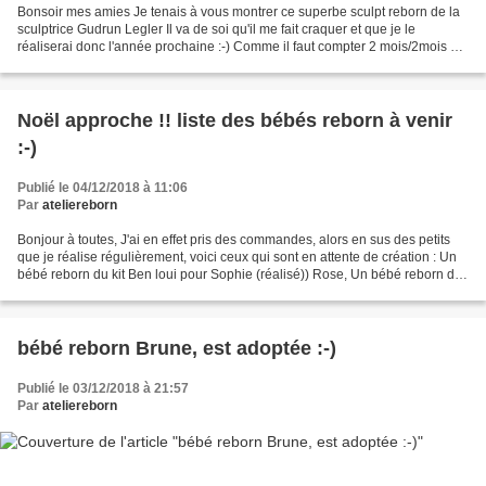
Bonsoir mes amies Je tenais à vous montrer ce superbe sculpt reborn de la
sculptrice Gudrun Legler Il va de soi qu'il me fait craquer et que je le
réaliserai donc l'année prochaine :-) Comme il faut compter 2 mois/2mois 1/2
pour qu'un sculpt sorte en...
Noël approche !! liste des bébés reborn à venir
:-)
Publié le 04/12/2018 à 11:06
Par
ateliereborn
Bonjour à toutes, J'ai en effet pris des commandes, alors en sus des petits
que je réalise régulièrement, voici ceux qui sont en attente de création : Un
bébé reborn du kit Ben loui pour Sophie (réalisé)) Rose, Un bébé reborn du
kit Alexander pour Audrey...
bébé reborn Brune, est adoptée :-)
Publié le 03/12/2018 à 21:57
Par
ateliereborn