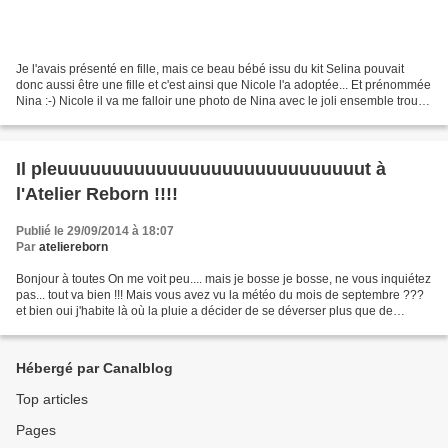
Je l'avais présenté en fille, mais ce beau bébé issu du kit Selina pouvait
donc aussi être une fille et c'est ainsi que Nicole l'a adoptée... Et prénommée
Nina :-) Nicole il va me falloir une photo de Nina avec le joli ensemble trouvé
pour elle :-)
Il pleuuuuuuuuuuuuuuuuuuuuuuuuuuuut à
l'Atelier Reborn !!!!
Publié le 29/09/2014 à 18:07
Par
ateliereborn
Bonjour à toutes On me voit peu.... mais je bosse je bosse, ne vous inquiétez
pas... tout va bien !!! Mais vous avez vu la météo du mois de septembre ???
et bien oui j'habite là où la pluie a décider de se déverser plus que de
raison.... Alors régulièrement...
Hébergé par Canalblog
Top articles
Pages