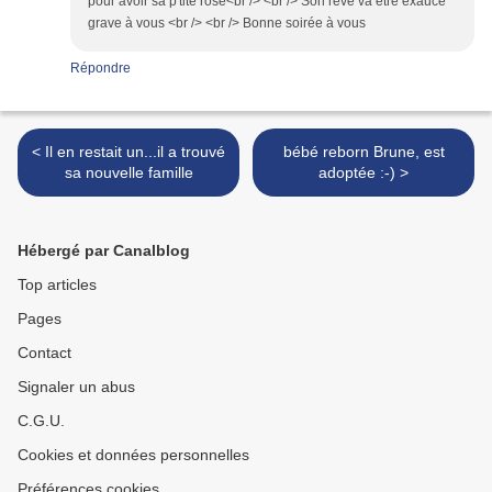
pour avoir sa p'tite rose<br /> <br /> Son rêve va être exaucé
grave à vous <br /> <br /> Bonne soirée à vous
Répondre
< Il en restait un...il a trouvé
bébé reborn Brune, est
sa nouvelle famille
adoptée :-) >
Hébergé par Canalblog
Top articles
Pages
Contact
Signaler un abus
C.G.U.
Cookies et données personnelles
Préférences cookies