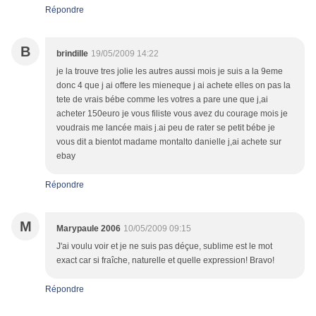
Répondre
B
brindille
19/05/2009 14:22
je la trouve tres jolie les autres aussi mois je suis a la 9eme
donc 4 que j ai offere les mieneque j ai achete elles on pas la
tete de vrais bébe comme les votres a pare une que j,ai
acheter 150euro je vous filiste vous avez du courage mois je
voudrais me lancée mais j.ai peu de rater se petit bébe je
vous dit a bientot madame montalto danielle j,ai achete sur
ebay
Répondre
M
Marypaule 2006
10/05/2009 09:15
J'ai voulu voir et je ne suis pas déçue, sublime est le mot
exact car si fraîche, naturelle et quelle expression! Bravo!
Répondre