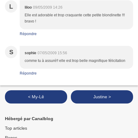
L
liloo
09/05/2009 14:26
Elle est adorable et trop craquante cette petite blondinette !!!
bravo !
Répondre
S
sophie
07/05/2009 15:56
comme tu à assuré!! elle est trop belle magnifique félicitation
Répondre
< My-Lê
Justine >
Hébergé par Canalblog
Top articles
Pages