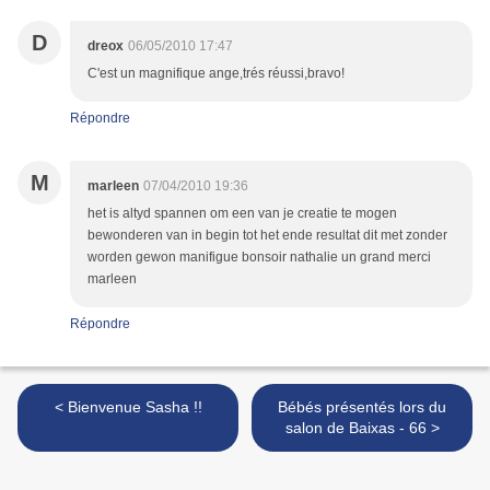
D
dreox
06/05/2010 17:47
C'est un magnifique ange,trés réussi,bravo!
Répondre
M
marleen
07/04/2010 19:36
het is altyd spannen om een van je creatie te mogen
bewonderen van in begin tot het ende resultat dit met zonder
worden gewon manifigue bonsoir nathalie un grand merci
marleen
Répondre
< Bienvenue Sasha !!
Bébés présentés lors du
salon de Baixas - 66 >