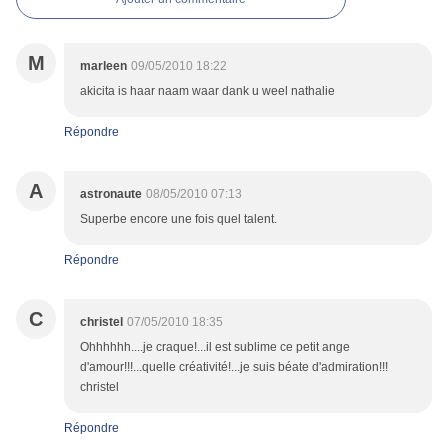
M
marleen
09/05/2010 18:22
akicita is haar naam waar dank u weel nathalie
Répondre
A
astronaute
08/05/2010 07:13
Superbe encore une fois quel talent.
Répondre
C
christel
07/05/2010 18:35
Ohhhhhh....je craque!...il est sublime ce petit ange
d'amour!!!...quelle créativité!...je suis béate d'admiration!!!
christel
Répondre