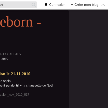
Connexion
+
Créer mon blog
eborn -
- LA GALERIE
>
1.2010
on le 21.11.2010
e sapin !
etit pendentif + la chaussette de Noël
EE