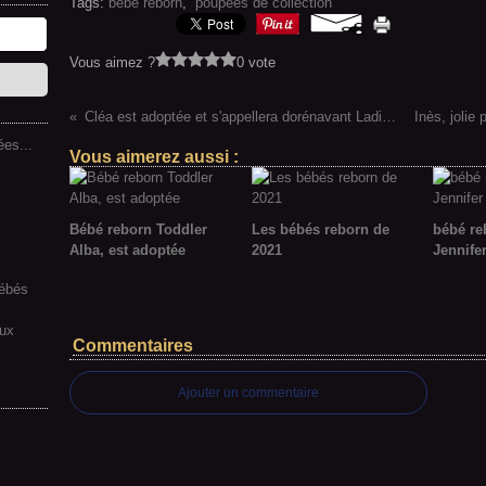
Tags:
bébé reborn
,
poupées de collection
Vous aimez ?
0 vote
Cléa est adoptée et s'appellera dorénavant Ladina !!
es...
Vous aimerez aussi :
Bébé reborn Toddler
Les bébés reborn de
bébé re
Alba, est adoptée
2021
Jennife
bébés
aux
Commentaires
Ajouter un commentaire