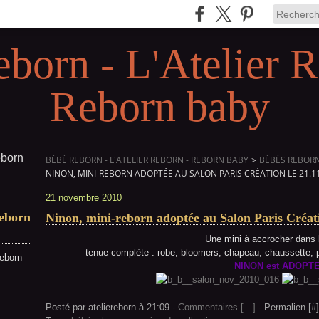
eborn - L'Atelier R
Reborn baby
BÉBÉ REBORN - L'ATELIER REBORN - REBORN BABY
>
BÉBÉS REBORN 
NINON, MINI-REBORN ADOPTÉE AU SALON PARIS CRÉATION LE 21.1
21 novembre 2010
Reborn
Ninon, mini-reborn adoptée au Salon Paris Créati
Une mini à accrocher dans l
tenue complète : robe, bloomers, chapeau, chaussette, p
reborn
NINON est ADOPT
Posté par ateliereborn à 21:09 -
Commentaires [
…
]
- Permalien [
#
]