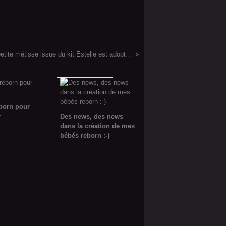
Inès, jolie petite métisse issue du kit Estelle est adoptée !
born pour
r
Des news, des news
dans la création de mes
bébés reborn :-)