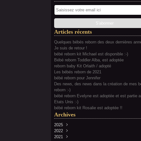
Articles récents
Quelques bébés reborn des deux dernières anné
Je suis de retour !
bébé reborn kit Michael est disponible :-)
Bébé reborn Toddler Alba, est adoptée
reborn baby Kit Orlaith / adopté
Les bébés reborn de 2021
bébé reborn pour Jennifer
Des news, des news dans la création de mes 
reborn :-)
bébé reborn Evelyne est adoptée et est partie 
Etats Unis :-)
bébé reborn kit Rosalie est adoptée !!
Archives
2025
2022
Février
(2)
2021
Juillet
(2)