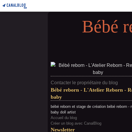
Bébé r
Contacter le propriétaire du blog
Bébé reborn - L'Atelier Reborn - 
baby
bébé reborn et stage de création bébé reborn - 
baby doll artist
Accueil du blog
Créer un blog avec CanalBlog
Newsletter