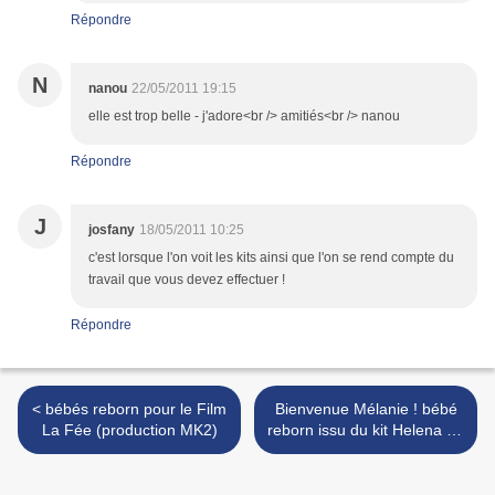
Répondre
N
nanou
22/05/2011 19:15
elle est trop belle - j'adore<br /> amitiés<br /> nanou
Répondre
J
josfany
18/05/2011 10:25
c'est lorsque l'on voit les kits ainsi que l'on se rend compte du
travail que vous devez effectuer !
Répondre
< bébés reborn pour le Film
Bienvenue Mélanie ! bébé
La Fée (production MK2)
reborn issu du kit Helena de
Linda Murray >