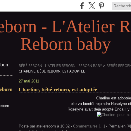
eborn - L'Atelier R
Reborn baby
BÉBÉ REBORN - L'ATELIER REBORN - REBORN BABY
>
BÉBÉS REBORN 
CHARLINE, BÉBÉ REBORN, EST ADOPTÉE
27 mai 2011
Reborn
Charline, bébé reborn, est adoptée
Charline est adoptée
elle va bientôt rejoindre Roselyne et
reborn
Roselyne avait déjà adopté Enoa il y
Posté par ateliereborn à 10:32 -
Commentaires [
…
]
- Permalien [
#
]