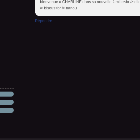
bienvenue à CHARLINE dans sa nouvelle famille<br /> elle e
/> bisous<br /> nanou
Répondre