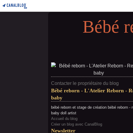
Bébé r
Contacter le propriétaire du blog
Bébé reborn - L'Atelier Reborn - 
baby
bébé reborn et stage de création bébé reborn - 
baby doll artist
Accueil du blog
Créer un blog avec CanalBlog
Newsletter