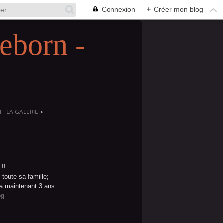
Connexion
+
Créer mon blog
eborn -
- LA GALERIE
>
 !!
 toute sa famille;
 a maintenant 3 ans