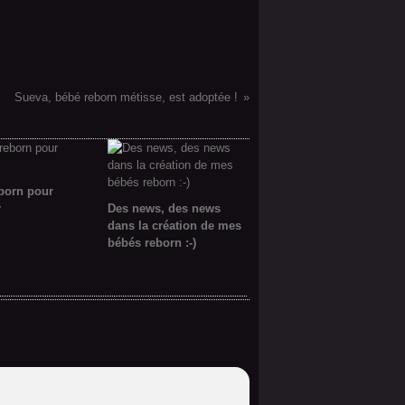
Sueva, bébé reborn métisse, est adoptée !
born pour
r
Des news, des news
dans la création de mes
bébés reborn :-)