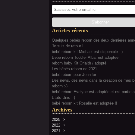
Articles récents
Quelques bébés reborn des deux dernières anné
Je suis de retour !
bébé reborn kit Michael est disponible :-)
Bébé reborn Toddler Alba, est adoptée
reborn baby Kit Orlaith / adopté
Les bébés reborn de 2021
bébé reborn pour Jennifer
Des news, des news dans la création de mes 
reborn :-)
bébé reborn Evelyne est adoptée et est partie 
Etats Unis :-)
bébé reborn kit Rosalie est adoptée !!
Archives
2025
2022
Février
(2)
2021
Juillet
(2)