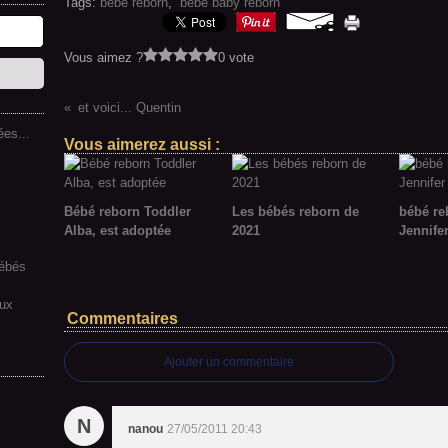
Tags:
bébé reborn
,
bébé baby reborn
Vous aimez ?
0 vote
et voici... Quentin
es...
Vous aimerez aussi :
Bébé reborn Toddler
Les bébés reborn de
bébé re
Alba, est adoptée
2021
Jennife
bébés
aux
Commentaires
Ajouter un commentaire
N
nanou
27/05/2011 20:43