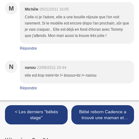
M
Michèle
05/11/2011 16:05
Celle-ci je l'adore, elle a une bouille réjouie que l'on voit
rarement. Si le modèle est encore dispo l'an prochain, sûr que
je vais craquer... Elle est déjà en fond d'écran avec Tommy
que j'attends. Mon mari aussi la trouve très jolie !
Répondre
N
nanou
22/06/2011 20:44
elle est trop mimi<br /> bisous<br /> nanou
Répondre
< Les derniers "bébés
Bébé reborn Cadence a
stage"
trouvé une maman et
s'appellera Clémence >