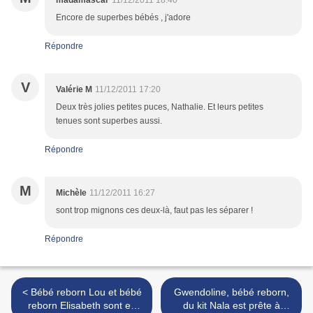
madamascar
11/12/2011 18:40
Encore de superbes bébés , j'adore
Répondre
V
Valérie M
11/12/2011 17:20
Deux très jolies petites puces, Nathalie. Et leurs petites
tenues sont superbes aussi.
Répondre
M
Michèle
11/12/2011 16:27
sont trop mignons ces deux-là, faut pas les séparer !
Répondre
< Bébé reborn Lou et bébé
Gwendoline, bébé reborn,
reborn Elisabeth sont en
du kit Nala est prête à