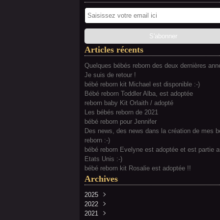
Articles récents
Quelques bébés reborn des deux dernières anné
Je suis de retour !
bébé reborn kit Michael est disponible :-)
Bébé reborn Toddler Alba, est adoptée
reborn baby Kit Orlaith / adopté
Les bébés reborn de 2021
bébé reborn pour Jennifer
Des news, des news dans la création de mes 
reborn :-)
bébé reborn Evelyne est adoptée et est partie 
Etats Unis :-)
bébé reborn kit Rosalie est adoptée !!
Archives
2025
2022
Février
(2)
2021
Juillet
(2)