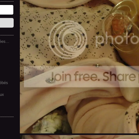
es...
bébés
aux