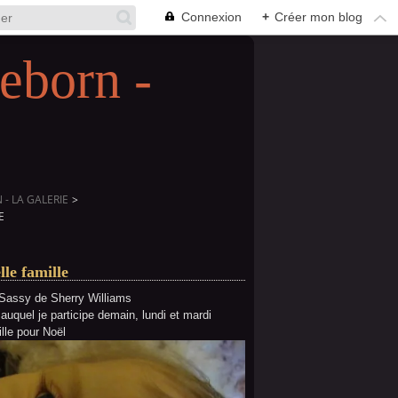
Connexion
+
Créer mon blog
eborn -
- LA GALERIE
>
E
lle famille
il'Sassy de Sherry Williams
auquel je participe demain, lundi et mardi
fille pour Noël