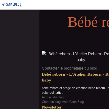
Bébé r
Contacter le propriétaire du blog
Bébé reborn - L'Atelier Reborn - 
baby
bébé reborn et stage de création bébé reborn - 
baby doll artist
Accueil du blog
Créer un blog avec CanalBlog
Newsletter