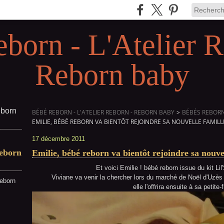
eborn - L'Atelier R
Reborn baby
BÉBÉ REBORN - L'ATELIER REBORN - REBORN BABY
>
BÉBÉS REBORN 
EMILIE, BÉBÉ REBORN VA BIENTÔT REJOINDRE SA NOUVELLE FAMILL
17 décembre 2011
Reborn
Emilie, bébé reborn va bientôt rejoindre sa nouve
Et voici Emilie ! bébé reborn issue du kit L
Viviane va venir la chercher lors du marché de Noël d'Uzès 
reborn
elle l'offrira ensuite à sa petite-