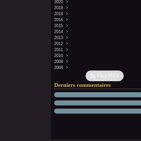
2020
Février
Avril
(2)
(1)
2019
Janvier
Décembre
(1)
(1)
2018
Mai
Décembre
(1)
(1)
2016
Avril
Novembre
Décembre
(1)
(5)
(7)
2015
Mars
Octobre
Novembre
Mars
(4)
(5)
(4)
(13)
2014
Septembre
Octobre
Septembre
(1)
(1)
(3)
2013
Août
Septembre
Août
Décembre
(3)
(1)
(5)
(1)
2012
Juillet
Avril
Mai
Novembre
Décembre
(4)
(1)
(3)
(3)
(2)
2011
Mai
Janvier
Octobre
Novembre
Décembre
(1)
(1)
(4)
(3)
(10)
2010
Avril
Septembre
Octobre
Novembre
Décembre
(7)
(9)
(10)
(18)
(2)
2009
Mars
Juillet
Septembre
Octobre
Novembre
Décembre
(7)
(4)
(7)
(11)
(18)
(4)
2008
Février
Juin
Août
Septembre
Octobre
Novembre
Décembre
(4)
(1)
(1)
(15)
(12)
(12)
(7)
Mai
Juillet
Août
Septembre
Octobre
Novembre
Février
(7)
(2)
(7)
(1)
(5)
(12)
(10)
Flux RSS
Avril
Juin
Juillet
Août
Septembre
Octobre
(4)
(9)
(12)
(14)
(3)
(6)
Derniers commentaires
Janvier
Mai
Juin
Juillet
Août
Septembre
(7)
(6)
(3)
(4)
(6)
(6)
Avril
Mai
Juin
Juillet
Août
(6)
(16)
(6)
(3)
(6)
Mars
Avril
Mai
Juin
Juillet
(14)
(8)
(5)
(11)
(7)
Février
Mars
Avril
Mai
Juin
(7)
(4)
(13)
(13)
(9)
Janvier
Février
Mars
Avril
Mai
(4)
(5)
(14)
(7)
(5)
Janvier
Février
Mars
Avril
(4)
(14)
(5)
(8)
Janvier
Février
Mars
(13)
(7)
(2)
Janvier
(11)