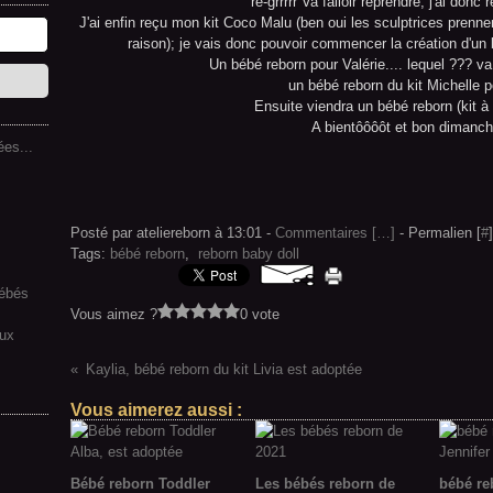
re-grrrrr Va falloir reprendre, j'ai don
J'ai enfin reçu mon kit Coco Malu (ben oui les sculptrices prenn
raison); je vais donc pouvoir commencer la création d'un
Un bébé reborn pour Valérie.... lequel ??? va 
un bébé reborn du kit Michelle 
Ensuite viendra un bébé reborn (kit à
A bientôôôôt et bon dimanch
es...
Posté par ateliereborn à 13:01 -
Commentaires [
…
]
- Permalien [
#
]
Tags:
bébé reborn
,
reborn baby doll
bébés
Vous aimez ?
0 vote
aux
Kaylia, bébé reborn du kit Livia est adoptée
Vous aimerez aussi :
Bébé reborn Toddler
Les bébés reborn de
bébé re