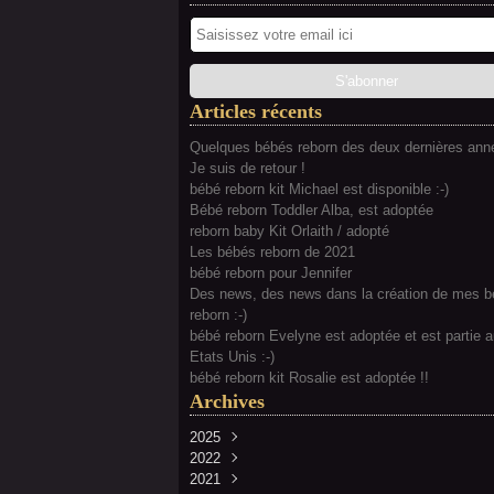
Articles récents
Quelques bébés reborn des deux dernières anné
Je suis de retour !
bébé reborn kit Michael est disponible :-)
Bébé reborn Toddler Alba, est adoptée
reborn baby Kit Orlaith / adopté
Les bébés reborn de 2021
bébé reborn pour Jennifer
Des news, des news dans la création de mes 
reborn :-)
bébé reborn Evelyne est adoptée et est partie 
Etats Unis :-)
bébé reborn kit Rosalie est adoptée !!
Archives
2025
2022
Février
(2)
2021
Juillet
(2)