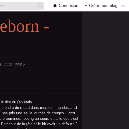
Connexion
+
Créer mon blog
eborn -
- LA GALERIE
>
s dire où j'en étais...
it prendre du retard dans mes commandes... Et
i pas pris une seule journée de congés... grrrr
ure terminée, rooting en cours et.... le cou s'est
l'intérieur de la tête et le kit avait un défaut :-(