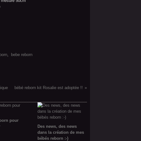
le mesure 50cm
)
eborn
,
bebe reborn
gique
bébé reborn kit Rosalie est adoptée !!
born pour
r
Des news, des news
dans la création de mes
bébés reborn :-)