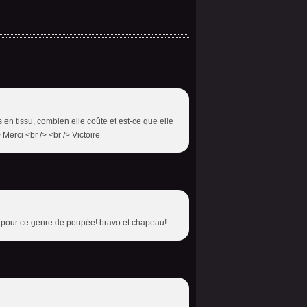
s en tissu, combien elle coûte et est-ce que elle
Merci <br /> <br /> Victoire
us pour ce genre de poupée! bravo et chapeau!