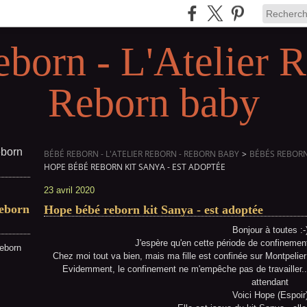
eborn - L'Atelier R
Reborn baby
BÉBÉ REBORN - L'ATELIER REBORN - REBORN BABY
>
BÉBÉS REBORN 
HOPE BÉBÉ REBORN KIT SANYA - EST ADOPTÉE
23 avril 2020
Reborn
Hope bébé reborn kit Sanya - est adoptée
Bonjour à toutes :-
J'espère qu'en cette période de confinemen
reborn
Chez moi tout va bien, mais ma fille est confinée sur Montpelier 
Evidemment, le confinement ne m'empêche pas de travailler... J
attendant
Voici Hope (Espoir