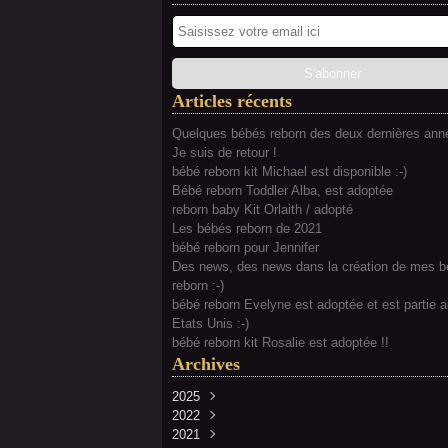
Articles récents
Quelques bébés reborn des deux dernières anné
Je suis de retour !
bébé reborn kit Michael est disponible :-)
Bébé reborn Toddler Alba, est adoptée
reborn baby Kit Orlaith / adopté
Les bébés reborn de 2021
bébé reborn pour Jennifer
Des news, des news dans la création de mes 
reborn :-)
bébé reborn Evelyne est adoptée et est partie 
Etats Unis :-)
bébé reborn kit Rosalie est adoptée !!
Archives
2025
2022
Février
(2)
2021
Juillet
(2)