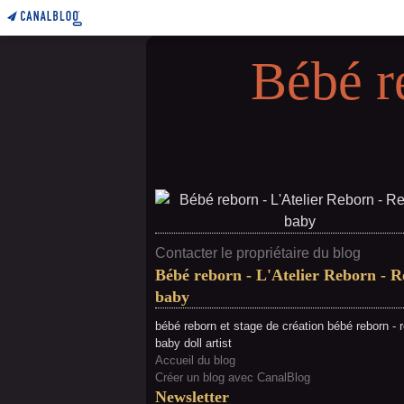
Bébé r
Contacter le propriétaire du blog
Bébé reborn - L'Atelier Reborn - 
baby
bébé reborn et stage de création bébé reborn - 
baby doll artist
Accueil du blog
Créer un blog avec CanalBlog
Newsletter