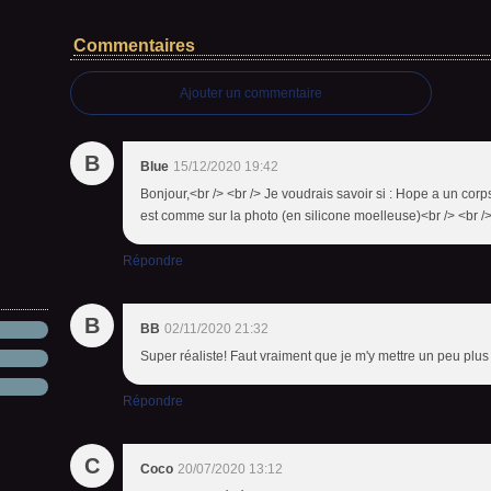
Commentaires
Ajouter un commentaire
B
Blue
15/12/2020 19:42
Bonjour,<br /> <br /> Je voudrais savoir si : Hope a un corp
est comme sur la photo (en silicone moelleuse)<br /> <br /> 
Répondre
B
BB
02/11/2020 21:32
Super réaliste! Faut vraiment que je m'y mettre un peu pl
Répondre
C
Coco
20/07/2020 13:12