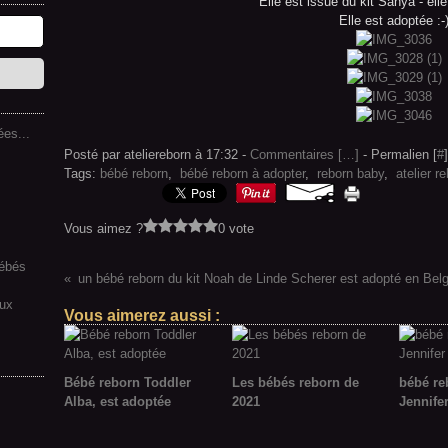
Elle est issue du kit Sanya - el
Elle est adoptée :-
es...
Posté par ateliereborn à 17:32 -
Commentaires [
…
]
- Permalien [
#
]
Tags:
bébé reborn
,
bébé reborn à adopter
,
reborn baby
,
atelier r
Vous aimez ?
0 vote
bébés
un bébé reborn du kit Noah de Linde Scherer est adopté en Bel
aux
Vous aimerez aussi :
Bébé reborn Toddler
Les bébés reborn de
bébé re
Alba, est adoptée
2021
Jennife