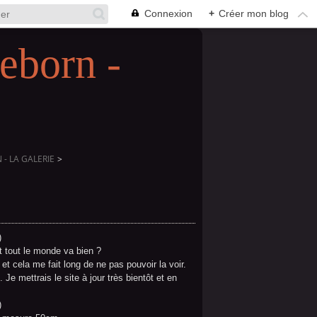
Connexion
+
Créer mon blog
eborn -
- LA GALERIE
>
)
t tout le monde va bien ?
et cela me fait long de ne pas pouvoir la voir.
e mettrais le site à jour très bientôt et en
)