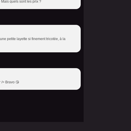
Mais quels sont les prix ?
e petite layette si finement tricotée, à la
r /> Bravo 😘