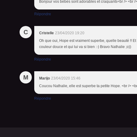
Bonjour vos bébés sont adorables et craquants<br /> <br /> 
Répondre
C
Cristelle
23/04/2020 19:20
Oh que oui, Hope est vraiment superbe, quelle beauté !! Et un
couleur douce et qui lui va si bien :-) Bravo Nathalie ;o))
Répondre
M
Marijo
23/04/2020 15:46
Coucou Nathalie, elle est superbe ta petite Hope. <br /> <b
Répondre