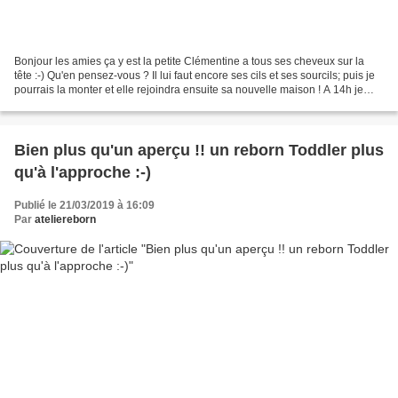
Bonjour les amies ça y est la petite Clémentine a tous ses cheveux sur la
tête :-) Qu'en pensez-vous ? Il lui faut encore ses cils et ses sourcils; puis je
pourrais la monter et elle rejoindra ensuite sa nouvelle maison ! A 14h je
reprend le train pour...
Bien plus qu'un aperçu !! un reborn Toddler plus
qu'à l'approche :-)
Publié le 21/03/2019 à 16:09
Par
ateliereborn