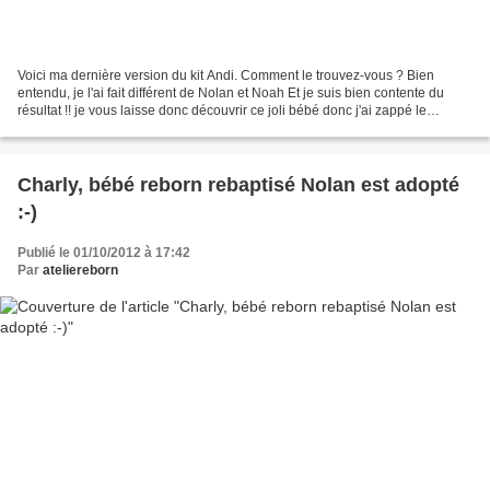
Voici ma dernière version du kit Andi. Comment le trouvez-vous ? Bien
entendu, je l'ai fait différent de Nolan et Noah Et je suis bien contente du
résultat !! je vous laisse donc découvrir ce joli bébé donc j'ai zappé le
prénom (???) au-secours Catherine...
Charly, bébé reborn rebaptisé Nolan est adopté
:-)
Publié le 01/10/2012 à 17:42
Par
ateliereborn