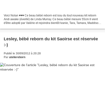
Voici Nolan ♥♥♥ Ce beau bébé reborn est issu du tout nouveau kit reborn
Andi awake (éveillé) de Linda Murray. Ce beau bébé mesure 55cm Il vient
d'être adopté par Valérie et rejoindra bientôt Ivanie, Tara, Tamara, Maddison
et Maëlys Ce sera son premier...
Lesley, bébé reborn du kit Saoirse est réservée
:-)
Publié le 30/09/2012 à 20:28
Par
ateliereborn