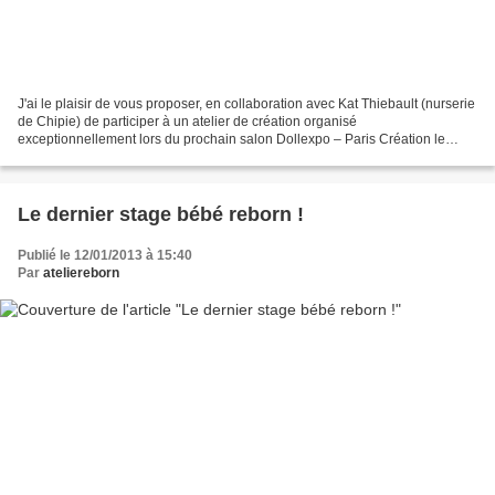
J'ai le plaisir de vous proposer, en collaboration avec Kat Thiebault (nurserie
de Chipie) de participer à un atelier de création organisé
exceptionnellement lors du prochain salon Dollexpo – Paris Création le
dimanche 17 mars prochain à l’Hôtel Novotel...
Le dernier stage bébé reborn !
Publié le 12/01/2013 à 15:40
Par
ateliereborn