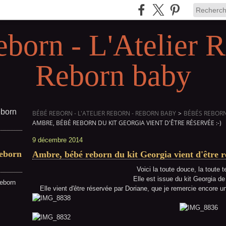
eborn - L'Atelier R
Reborn baby
BÉBÉ REBORN - L'ATELIER REBORN - REBORN BABY
>
BÉBÉS REBORN 
AMBRE, BÉBÉ REBORN DU KIT GEORGIA VIENT D'ÊTRE RÉSERVÉE :-)
9 décembre 2014
Reborn
Ambre, bébé reborn du kit Georgia vient d'être ré
Voici la toute douce, la toute
Elle est issue du kit Georgia d
reborn
Elle vient d'être réservée par Doriane, que je remercie encore u