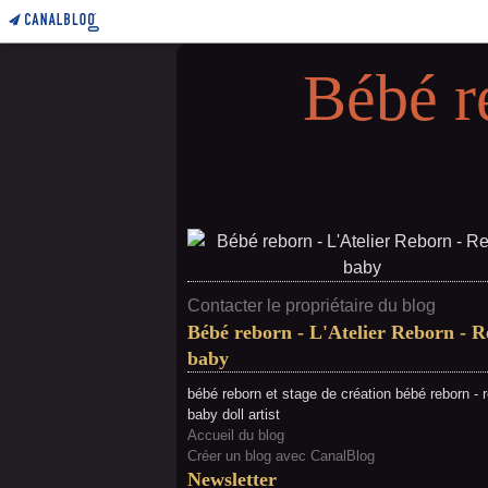
Bébé r
Contacter le propriétaire du blog
Bébé reborn - L'Atelier Reborn - 
baby
bébé reborn et stage de création bébé reborn - 
baby doll artist
Accueil du blog
Créer un blog avec CanalBlog
Newsletter