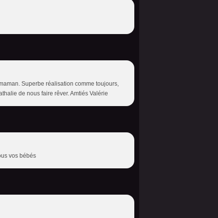
une maman. Superbe réalisation comme toujours,
halie de nous faire rêver. Amtiés Valérie
tous vos bébés