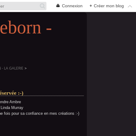
Connexion
+
Créer mon blog
eborn -
- LA GALERIE
>
servée :-)
 tendre Ambre
e Linda Murray
ne fois pour sa confiance en mes créations :-)