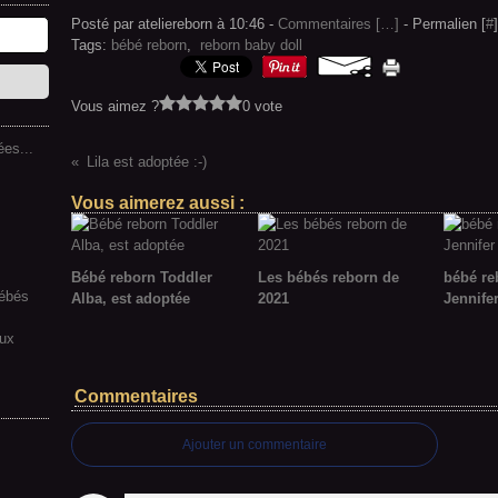
Posté par ateliereborn à 10:46 -
Commentaires [
…
]
- Permalien [
#
]
Tags:
bébé reborn
,
reborn baby doll
Vous aimez ?
0 vote
es...
Lila est adoptée :-)
Vous aimerez aussi :
Bébé reborn Toddler
Les bébés reborn de
bébé re
bébés
Alba, est adoptée
2021
Jennife
aux
Commentaires
Ajouter un commentaire