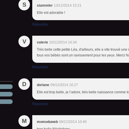
S
stammler
13/12/2014 15:21
Elle est adorable !
Répondre
V
valerie
10/12/2014 10:34
Très belle cette petite Léa, d'ailleurs, elle a vite trouvé 
tous vos bébés sont un ravissement pour les yeux. Merci Nat
Répondre
D
doriane
09/12/2014 16:27
Elle est trop belle, je l’adore, très belle naissance comme 
Répondre
M
momoduweb
09/12/2014 10:40