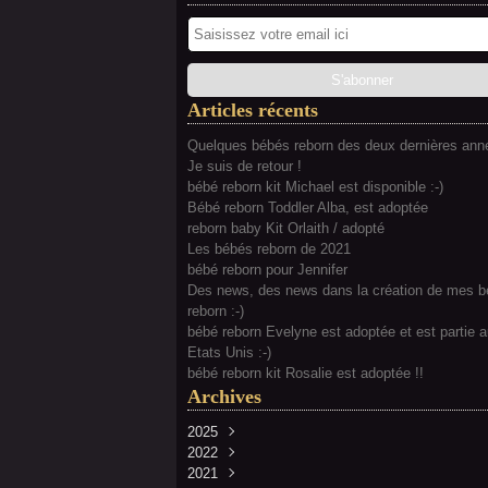
Articles récents
Quelques bébés reborn des deux dernières anné
Je suis de retour !
bébé reborn kit Michael est disponible :-)
Bébé reborn Toddler Alba, est adoptée
reborn baby Kit Orlaith / adopté
Les bébés reborn de 2021
bébé reborn pour Jennifer
Des news, des news dans la création de mes 
reborn :-)
bébé reborn Evelyne est adoptée et est partie 
Etats Unis :-)
bébé reborn kit Rosalie est adoptée !!
Archives
2025
2022
Février
(2)
2021
Juillet
(2)